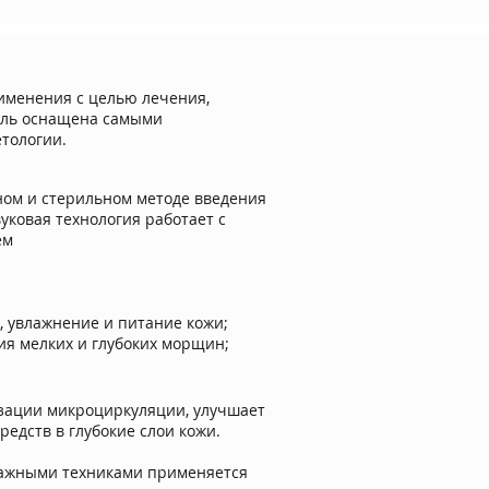
именения с целью лечения,
ель оснащена самыми
тологии.
ом и стерильном методе введения
уковая технология работает с
ем
, увлажнение и питание кожи;
ия мелких и глубоких морщин;
изации микроциркуляции, улучшает
едств в глубокие слои кожи.
ссажными техниками применяется