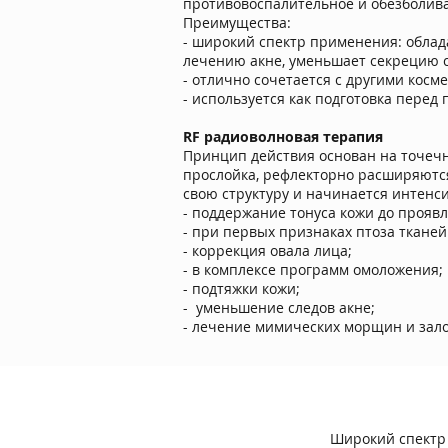
противовоспалительное и обезболив
Преимущества:
- широкий спектр применения: облад
лечению акне, уменьшает секрецию 
- отлично сочетается с другими кос
- используется как подготовка перед
RF радиоволновая терапия
Принцип действия основан на точечн
прослойка, рефлекторно расширяются 
свою структуру и начинается интенси
- поддержание тонуса кожи до прояв
- при первых признаках птоза тканей
- коррекция овала лица;
- в комплексе программ омоложения;
- подтяжки кожи;
- уменьшение следов акне;
- лечение мимических морщин и зал
Широкий спектр