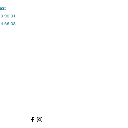
аж:
89 90 91
14 66 08