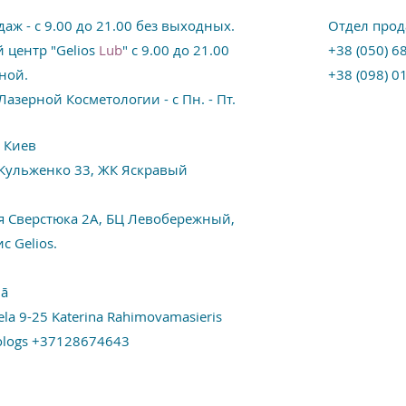
аж - с 9.00 до 21.00 без выходных.
Отдел прод
 центр "Gelios
Lub
" с 9.00 до 21.00
+38 (050) 6
ной.
+38 (098) 0
азерной Косметологии - с Пн. - Пт.
. Киев
 Кульженко 33,
ЖК Яскравый
ия Сверстюка 2А, БЦ Левобережный,
ис Gelios.
jā
iela 9-25 Katerina Rahimovamasieris
ologs +37128674643