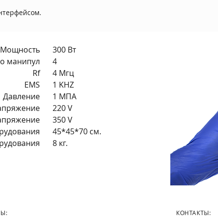
нтерфейсом.
Мощность
300 Вт
о манипул
4
Rf
4 Мгц
EMS
1 KHZ
Давление
1 МПА
апряжение
220 V
апряжение
350 V
рудования
45*45*70 см.
орудования
8 кг.
Ы:
КОНТАКТЫ: