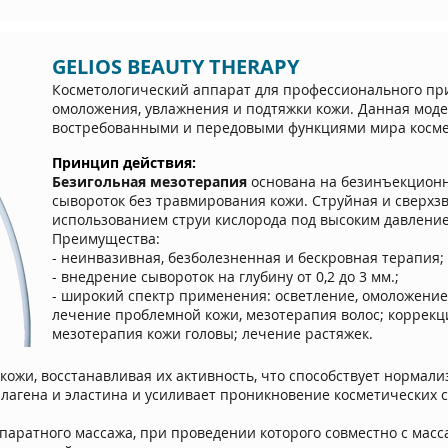
GELIOS BEAUTY THERAPY
Косметологический аппарат для профессионального пр
омоложения, увлажнения и подтяжки кожи. Данная мод
востребованными и передовыми функциями мира косме
Принцип действия:
Безигольная мезотерапия
основана на безинъекционн
сывороток без травмирования кожи. Струйная и сверхзв
использованием струи кислорода под высоким давлени
Преимущества:
- неинвазивная, безболезненная и бескровная терапия;
- внедрение сывороток на глубину от 0,2 до 3 мм.;
- широкий спектр применения: осветление, омоложение
лечение проблемной кожи, мезотерапия волос; коррекц
мезотерапия кожи головы; лечение растяжек.
кожи, восстанавливая их активность, что способствует нормал
лагена и эластина и усиливает проникновение косметических ср
ппаратного массажа, при проведении которого совместно с ма