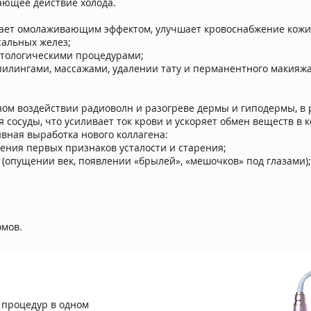
ающее действие холода.
ает омолаживающим эффектом, улучшает кровоснабжение кожи,
сальных желез;
метологическими процедурами;
 пилингами, массажами, удалении тату и перманентного макияжа
ом воздействии радиоволн и разогреве дермы и гиподермы, в 
сосуды, что усиливает ток крови и ускоряет обмен веществ в 
вная выработка нового коллагена:
ления первых признаков усталости и старения;
 (опущении век, появлении «брылей», «мешочков» под глазами);
омов.
 процедур в одном