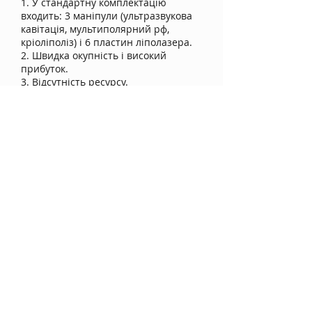
1. У стандартну комплектацію
входить: 3 маніпули (ультразвукова
кавітація, мультиполярний рф,
кріоліполіз) і 6 пластин ліполазера.
2. Швидка окупність і високий
прибуток.
3. Відсутність ресурсу.
4. Сенсорний екран і зручний
інтерфейс.
5. Невеликі розміри апарата.
6. Міцний і елегантний корпус.
Потужність
500 (Вт)
Кількість маніпул
3 маніпули/6 пластин
Охолодження кріоліполіз
-15-0 (градусів)
Вакуум кріоліполіз
500 (мм)
Вихідний тиск, кПа
0-900
Розмір маніпули
6,8*10,0*18,0 (см)
Частота кавітації, кГц
50-70
Частота RF, КГц
5-10
Довжина хвилі ліполазера,нм
650 nm 50 MV (нм)
Кількість діодів ліполазеру,
6 пластин по 9 діодів
шт
12, сенсорний, кольоровий
Екран
50*55*50 (см)
Розмір корпусу
37 (кг)
Вага