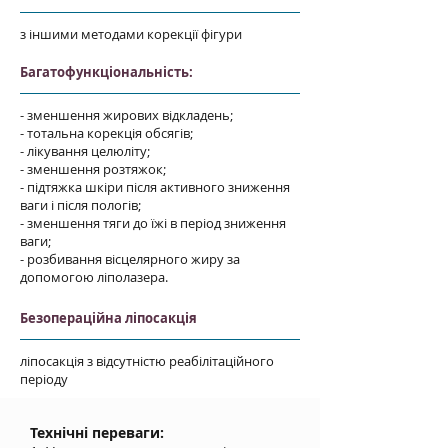
з іншими методами корекції фігури
Багатофункціональність:
- зменшення жирових відкладень;
- тотальна корекція обсягів;
- лікування целюліту;
- зменшення розтяжок;
- підтяжка шкіри після активного зниження
ваги і після пологів;
- зменшення тяги до їжі в період зниження
ваги;
- розбивання вісцелярного жиру за
допомогою ліполазера.
Безопераційна ліпосакція
ліпосакція з відсутністю реабілітаційного
періоду
Технічні переваги: