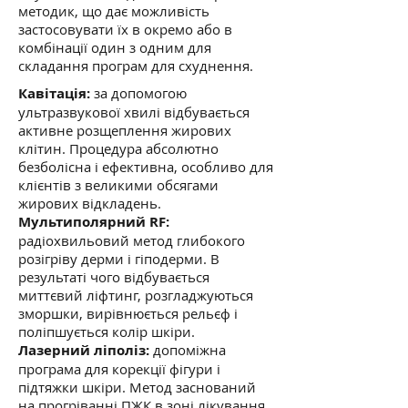
методик, що дає можливість
застосовувати їх в окремо або в
комбінації один з одним для
складання програм для схуднення.
Кавітація:
за допомогою
ультразвукової хвилі відбувається
активне розщеплення жирових
клітин. Процедура абсолютно
безболісна і ефективна, особливо для
клієнтів з великими обсягами
жирових відкладень.
Мультиполярний RF:
радіохвильовий метод глибокого
розігріву дерми і гіподерми. В
результаті чого відбувається
миттєвий ліфтинг, розгладжуються
зморшки, вирівнюється рельєф і
поліпшується колір шкіри.
Лазерний ліполіз:
допоміжна
програма для корекції фігури і
підтяжки шкіри. Метод заснований
на прогріванні ПЖК в зоні лікування,