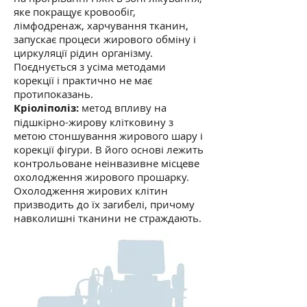
яке покращує кровообіг,
лімфодренаж, харчування тканин,
запускає процеси жирового обміну і
циркуляції рідин організму.
Поєднується з усіма методами
корекції і практично не має
протипоказань.
Кріоліполіз:
метод впливу на
підшкірно-жирову клітковину з
метою стоншування жирового шару і
корекції фігури. В його основі лежить
контрольоване неінвазивне місцеве
охолодження жирового прошарку.
Охолодження жирових клітин
призводить до їх загибелі, причому
навколишні тканини не страждають.