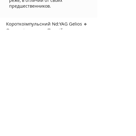
реже, в отличии от своих
предшественников.
Короткоімпульсний Nd:YAG Gelios 🔹
Основні переваги Подвійна довжина
хвилі (1064 нм та 532 нм) – дозволяє
працювати як з темними, так і з
поверхневими пігментами. Короткий
імпульс (наносекундний режим) –
руйнує пігмент на дрібні частинки
без пошкодження здорових тканин.
Видалення татуювань будь-якої
складності – навіть багатошарових і
кольорових. Ефективна корекція
пігментації – веснянки, мелазма,
постзапальна пігментація. Лазерний
карбоновий пілінг – очищення,
звуження пор, контроль роботи
сальних залоз. Омолодження шкіри
(лазерний тонінг) – стимуляція
колагену, покращення текстури та