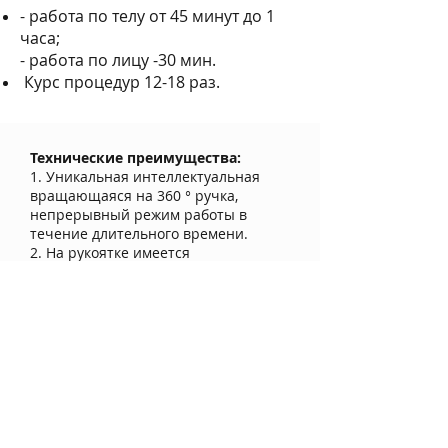
- работа по телу от 45 минут до 1
часа;
- работа по лицу -30 мин.
Курс процедур 12-18 раз.
Технические преимущества:
1. Уникальная интеллектуальная
вращающаяся на 360 ° ручка,
непрерывный режим работы в
течение длительного времени.
2. На рукоятке имеется
светодиодный дисплей для
отображения времени и скорости, а
также светодиодный датчик,
который упрощает управление и
регулировку направления и
скорости вращения на рукоятке
корпуса.
3. Однокнопочное,простое
переключение между прямым и
обратным направлениями.