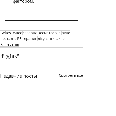
фактором.
Gelios
Геліос
лазерна косметологія
акне
постакне
RF терапия
лікування акне
RF терапія
Недавние посты
Смотреть все