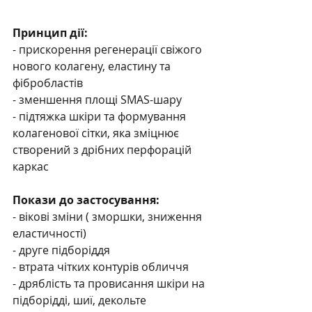
Принцип дії: 
- прискорення регенерації свіжого 
нового колагену, еластину та 
фібробластів 
- зменшення площі SMAS-шару 
- підтяжка шкіри та формування 
колагенової сітки, яка зміцнює 
створений з дрібних перфорацій 
каркас
Покази до застосування:
- вікові зміни ( зморшки, зниження 
еластичності)
- друге підборіддя
- втрата чітких контурів обличчя
- дряблість та провисання шкіри на 
підборідді, шиї, декольте