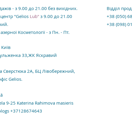
дажів - з 9.00 до 21.00 без вихідних.
Відділ прод
центр "Gelios
Lub"
з 9.00 до 21.00
+38 (050) 6
ний.
+38 (098) 0
зерної Косметології - з Пн. - Пт.
. Київ
 Кульженка 33,
ЖК Яскравий
на Сверстюка 2А, БЦ Лівобережний,
офіс Gelios.
jā
ela 9-25 Katerina Rahimova masieris
ologs +37128674643