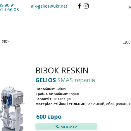
89 90 91
alk-gelios@ukr.net
014 66 08
ТУЮЧІ
ДОС
ВІЗОК RESKIN
GELIOS
SMAS терапія
Виробник:
Gelios.
Країна виробник:
Корея.
Гарантія:
18 місяців.
Матеріал стійки і стільниці:
алюміній, облицювання 
600 євро
Замовити