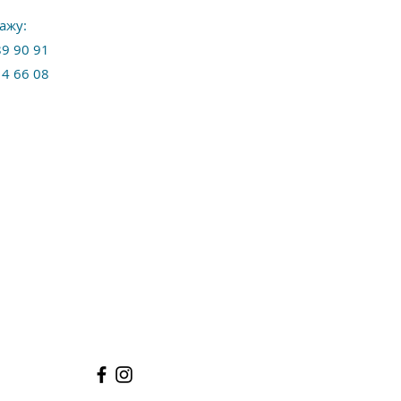
ажу:
89 90 91
14 66 08