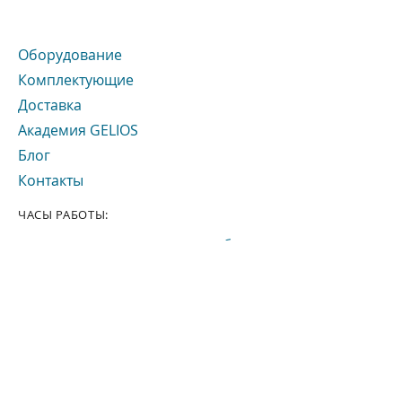
Оборудование
Комплектующие
Доставка
Академия GELIOS
Блог
Контакты
ЧАСЫ РАБОТЫ:
Отдел продаж - с 9.00 до 21.00 без
выходных.
Сервисный центр "Gelios
Lub
" с 9.00 до
21.00
Вс - выходной.
Академия Лазерной Косметологии - с
Пн. - Пт.